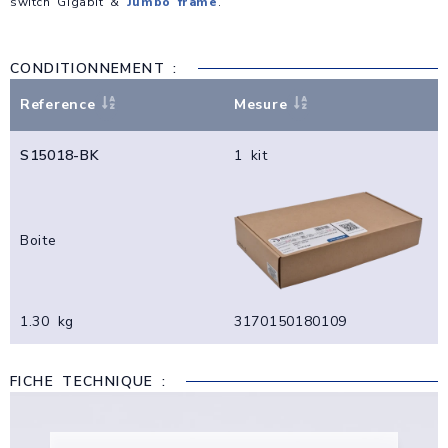
switch Gigabit &
Jumbo frame
.
CONDITIONNEMENT :
Reference
Mesure
S15018-BK
1 kit
Boite
1.30 kg
3170150180109
FICHE TECHNIQUE :