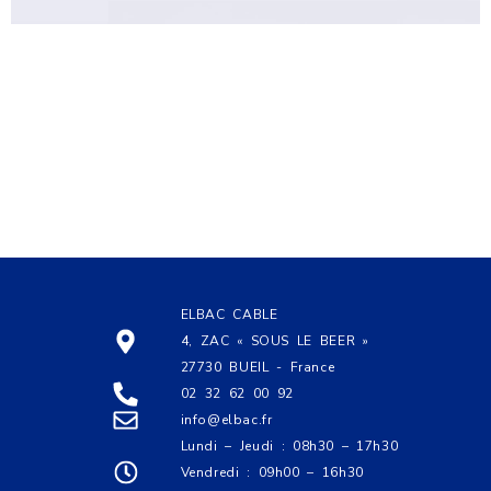
ELBAC CABLE
4, ZAC « SOUS LE BEER »
27730 BUEIL - France
02 32 62 00 92
info@elbac.fr
Lundi – Jeudi : 08h30 – 17h30
Vendredi : 09h00 – 16h30